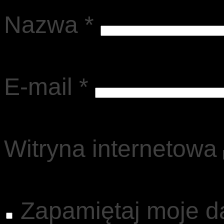
Nazwa
*
E-mail
*
Witryna internetowa
Zapamiętaj moje d