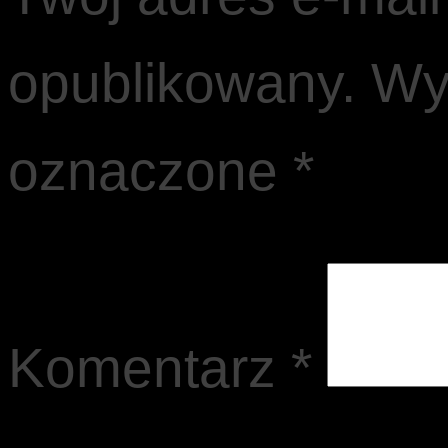
opublikowany.
Wy
oznaczone
*
Komentarz
*