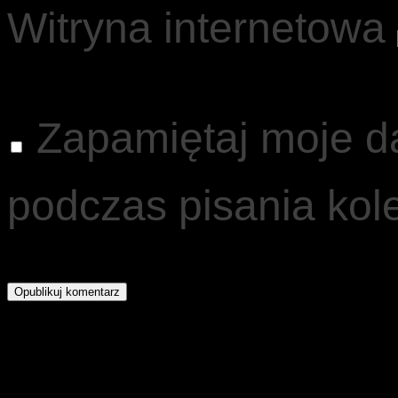
Witryna internetowa
Zapamiętaj moje d
podczas pisania kol