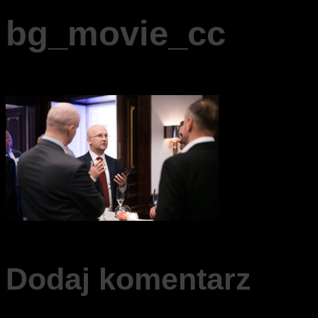
bg_movie_cc
Dodaj komentarz