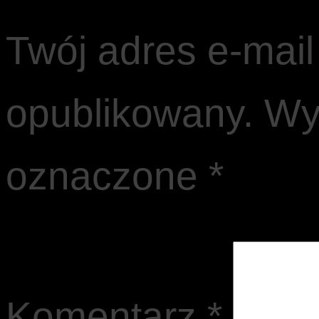
Twój adres e-mail
opublikowany.
Wy
oznaczone
*
Komentarz
*